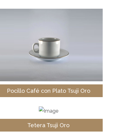
Pocillo Café con Plato Tsuji Oro
Tetera Tsuji Oro